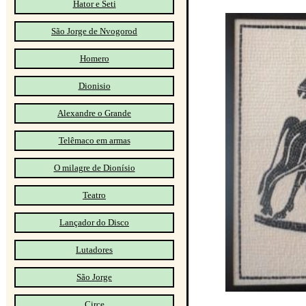
Hator e Seti
São Jorge de Nvogorod
Homero
Dionisio
Alexandre o Grande
Telêmaco em armas
O milagre de Dionísio
Teatro
Lançador do Disco
Lutadores
São Jorge
Circe