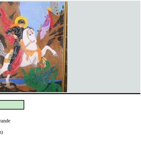
rande
m)