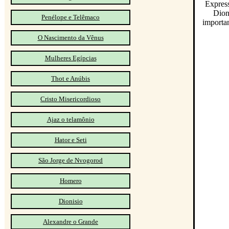
Express
Dion
Penélope e Telêmaco
importan
O Nascimento da Vênus
Mulheres Egípcias
Thot e Anúbis
Cristo Misericordioso
Ajaz o telamônio
Hator e Seti
São Jorge de Nvogorod
Homero
Dionisio
Alexandre o Grande