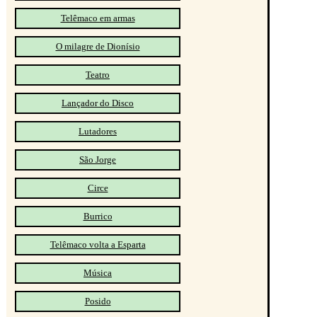
Telêmaco em armas
O milagre de Dionísio
Teatro
Lançador do Disco
Lutadores
São Jorge
Circe
Burrico
Telêmaco volta a Esparta
Música
Posido